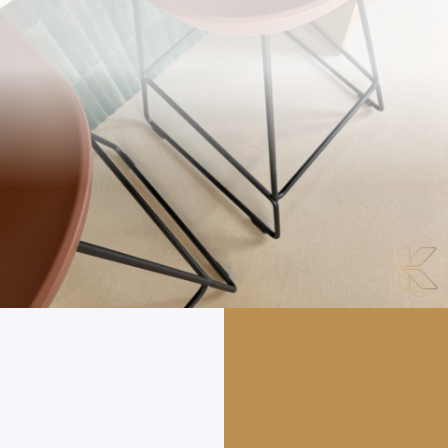
Onze vloeren
Toepassing
Advies
Over ons
Projecten
Contact