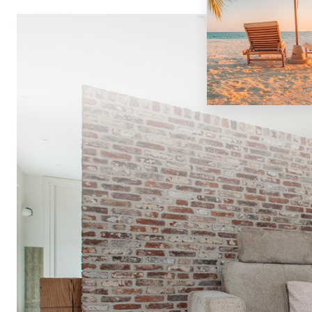
Onze vloeren
Toepassing
Advies
Over ons
Projecten
Contact