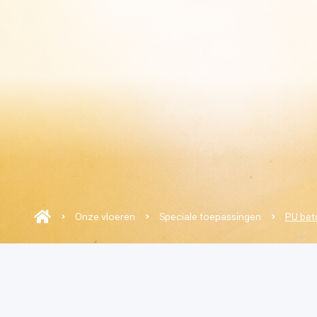
Onze vloeren
Toepassing
Advies
Over ons
Projecten
Onze vloeren
Speciale toepassingen
PU bet
Contact