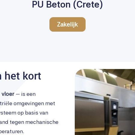
PU Beton (Crete)
Zakelijk
 het kort
 vloer
— is een
striële omgevingen met
ysteem op basis van
tand tegen mechanische
peraturen.