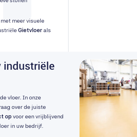
eve stoffen
 met meer visuele
striële
Gietvloer
als
industriële
de vloer. In onze
raag over de juiste
t op
voor een vrijblijvend
er in uw bedrijf.