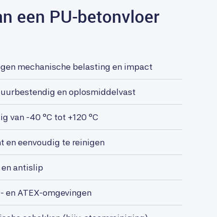
an een PU-betonvloer
egen mechanische belasting en impact
zuurbestendig en oplosmiddelvast
g van -40 °C tot +120 °C
ht en eenvoudig te reinigen
en antislip
P- en ATEX-omgevingen