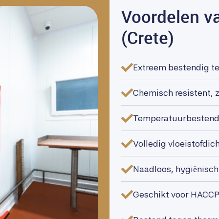
Voordelen v
(Crete)
Extreem bestendig t
Chemisch resistent, 
Temperatuurbestendi
Volledig vloeistofdic
Naadloos, hygiënisch 
Geschikt voor HACC