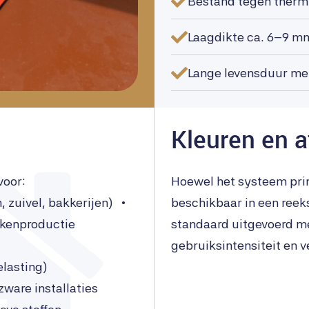
Bestand tegen thermi
Laagdikte ca. 6–9 mm
Lange levensduur me
Kleuren en 
 voor:
Hoewel het systeem prim
 zuivel, bakkerijen) •
beschikbaar in een reeks
ankenproductie
standaard uitgevoerd me
e
gebruiksintensiteit en 
belasting)
zware installaties