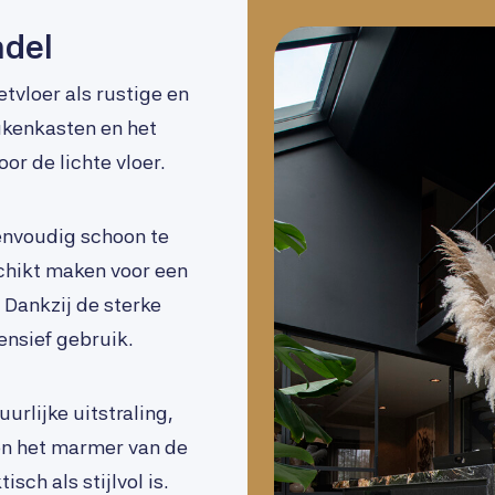
ndel
tvloer als rustige en
ukenkasten en het
r de lichte vloer.
eenvoudig schoon te
chikt maken voor een
 Dankzij de sterke
tensief gebruik.
urlijke uitstraling,
 en het marmer van de
sch als stijlvol is.