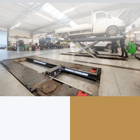
Onze vloeren
Toepassing
Advies
Over ons
Projecten
Contact