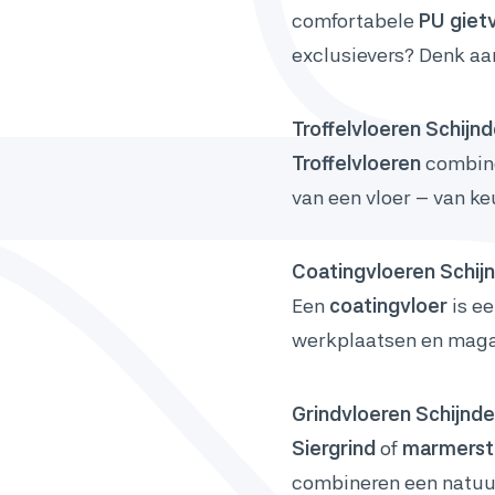
comfortabele
PU giet
exclusievers? Denk a
Troffelvloeren Schijnd
Troffelvloeren
combine
van een vloer – van k
Coatingvloeren Schijn
Een
coatingvloer
is ee
werkplaatsen en magazi
Grindvloeren Schijnde
Siergrind
of
marmerst
combineren een natuur