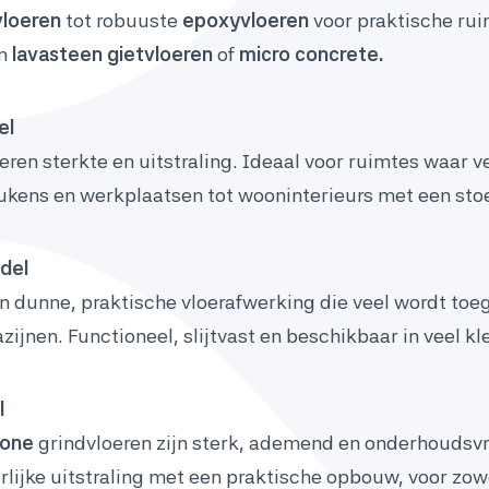
vloeren
tot robuuste
epoxyvloeren
voor praktische ruim
an
lavasteen gietvloeren
of
micro concrete.
el
ren sterkte en uitstraling. Ideaal voor ruimtes waar 
eukens en werkplaatsen tot wooninterieurs met een sto
del
n dunne, praktische vloerafwerking die veel wordt toe
jnen. Functioneel, slijtvast en beschikbaar in veel kl
l
one
grindvloeren zijn sterk, ademend en onderhoudsvri
lijke uitstraling met een praktische opbouw, voor zowe