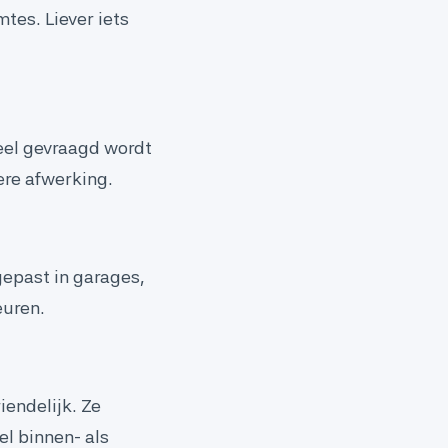
tes. Liever iets
veel gevraagd wordt
ere afwerking.
gepast in garages,
euren.
endelijk. Ze
l binnen- als