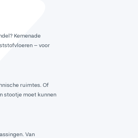
ijndel? Kemenade
ststofvloeren – voor
hnische ruimtes. Of
een stootje moet kunnen
passingen. Van