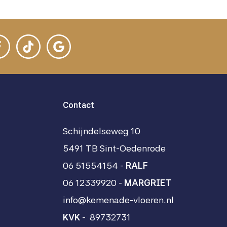
Contact
Schijndelseweg 10
5491 TB Sint-Oedenrode
06 51554154 -
RALF
06 12339920
-
MARGRIET
info@kemenade-vloeren.nl
KVK
- 89732731