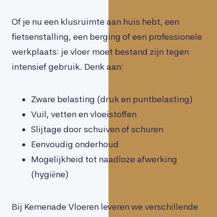
Of je nu een klusruimte aan huis hebt, een
fietsenstalling, een berging of een professionele
werkplaats: je vloer moet bestand zijn tegen
intensief gebruik. Denk aan:
Zware belasting (druk en puntbelasting)
Vuil, vetten en vloeistoffen
Slijtage door schuiven of schuren
Eenvoudig onderhoud
Mogelijkheid tot naadloze afwerking
(hygiëne)
Bij Kemenade Vloeren leveren we verschillende