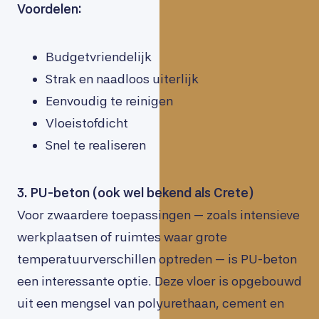
Voordelen:
Budgetvriendelijk
Strak en naadloos uiterlijk
Eenvoudig te reinigen
Vloeistofdicht
Snel te realiseren
3. PU-beton (ook wel bekend als Crete)
Voor zwaardere toepassingen — zoals intensieve
werkplaatsen of ruimtes waar grote
temperatuurverschillen optreden — is PU-beton
een interessante optie. Deze vloer is opgebouwd
uit een mengsel van polyurethaan, cement en