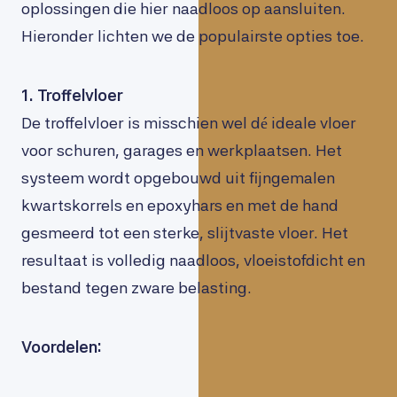
oplossingen die hier naadloos op aansluiten.
Hieronder lichten we de populairste opties toe.
1. Troffelvloer
De troffelvloer is misschien wel dé ideale vloer
voor schuren, garages en werkplaatsen. Het
systeem wordt opgebouwd uit fijngemalen
kwartskorrels en epoxyhars en met de hand
gesmeerd tot een sterke, slijtvaste vloer. Het
resultaat is volledig naadloos, vloeistofdicht en
bestand tegen zware belasting.
Voordelen: