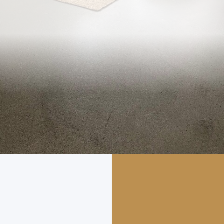
Onze vloeren
Toepassing
Advies
Over ons
Projecten
Contact