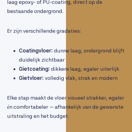
laag epoxy- of PU-coating, direct op de
bestaande ondergrond.
Er zijn verschillende gradaties:
Coatingvloer:
dunne laag, ondergrond blijft
duidelijk zichtbaar
Gietcoating:
dikkere laag, egaler uiterlijk
Gietvloer:
volledig vlak, strak en modern
Elke stap maakt de vloer visueel strakker, egaler
én comfortabeler — afhankelijk van de gewenste
uitstraling en het budget.