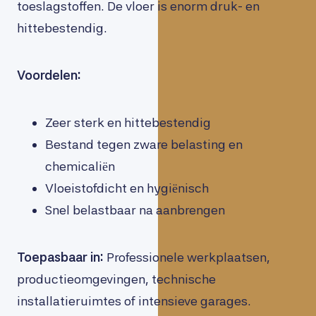
toeslagstoffen. De vloer is enorm druk- en
hittebestendig.
Voordelen:
Zeer sterk en hittebestendig
Bestand tegen zware belasting en
chemicaliën
Vloeistofdicht en hygiënisch
Snel belastbaar na aanbrengen
Toepasbaar in:
Professionele werkplaatsen,
productieomgevingen, technische
installatieruimtes of intensieve garages.