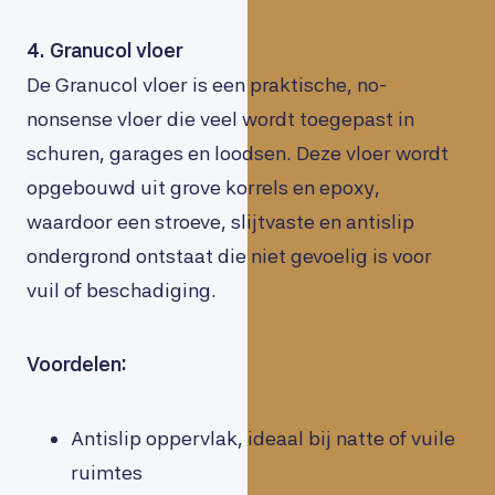
4. Granucol vloer
De Granucol vloer is een praktische, no-
nonsense vloer die veel wordt toegepast in
schuren, garages en loodsen. Deze vloer wordt
opgebouwd uit grove korrels en epoxy,
waardoor een stroeve, slijtvaste en antislip
ondergrond ontstaat die niet gevoelig is voor
vuil of beschadiging.
Voordelen:
Antislip oppervlak, ideaal bij natte of vuile
ruimtes