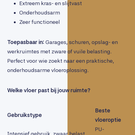
Extreem kras- en slijtvast
Onderhoudsarm
Zeer functioneel
Toepasbaar in:
Garages, schuren, opslag- en
werkruimtes met zware of vuile belasting.
Perfect voor wie zoekt naar een praktische,
onderhoudsarme vloeroplossing.
Welke vloer past bij jouw ruimte?
Beste
Gebruikstype
vloeroptie
PU-
Intensief gebruik, zwaar belast